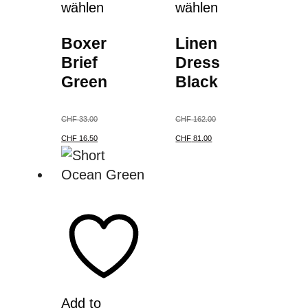
wählen
wählen
Boxer
Linen
Brief
Dress
Green
Black
CHF
33.00
CHF
162.00
CHF
16.50
CHF
81.00
Add to