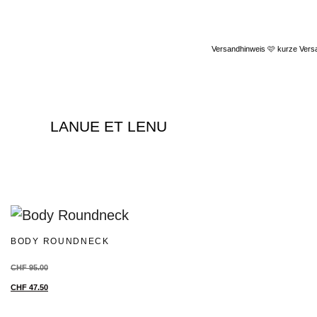
Versandhinweis 🩷 kurze Versa
LANUE ET LENU
BODY ROUNDNECK
CHF
95.00
CHF
47.50