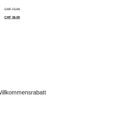
CHF
72.00
CHF
36.00
Willkommensrabatt