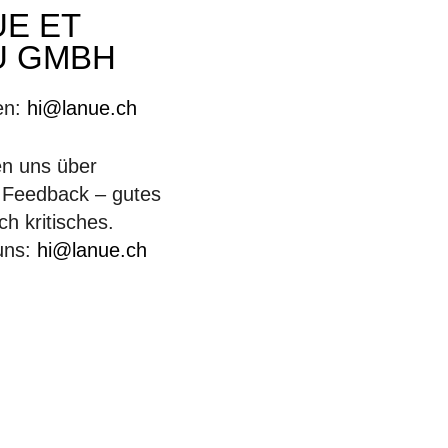
UE ET
U GMBH
en:
hi@lanue.ch
en uns über
s Feedback – gutes
h kritisches.
uns:
hi@lanue.ch